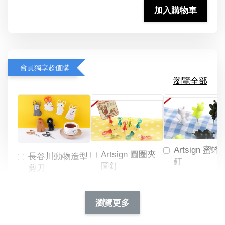
加入購物車
會員獨享超值購
瀏覽全部
Artsign 蜜蜂
Artsign 圓圈夾
長谷川動物造型
釘
圖釘
剪刀
-
NT$ 19.00
NT$ 88.00
-
+
-
+
瀏覽更多
NT$ 19.00
NT$ 19.00
NT$ 173.00
NT$ 66.00