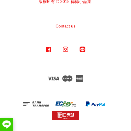
版權所有 © 2018 德德小品集.
Contact us
Facebook
Instagram
Line
Visa
Master
American
Express