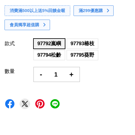
消費滿500以上送5%回饋金喔
滿299優惠購
會員獨享超值購
款式
97792嵐嶼
97793椿枝
97794松齡
97795葵野
數量
-
+