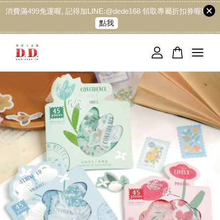
消費滿499免運喔, 記得加LINE:@dede168 領取專屬折扣券喔!
點我
您的購物車目前還是空的。
繼續購物