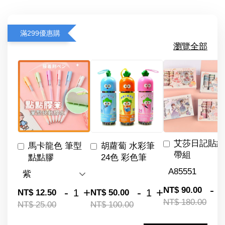
滿299優惠購
瀏覽全部
艾莎日記貼紙
馬卡龍色 筆型
胡蘿蔔 水彩筆
帶組
點點膠
24色 彩色筆
-
NT$ 90.00
-
+
-
+
NT$ 12.50
NT$ 50.00
NT$ 180.00
NT$ 25.00
NT$ 100.00