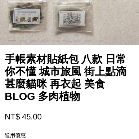
手帳素材貼紙包 八款 日常
你不懂 城市旅風 街上點滴
甚麼貓咪 再衣起 美食
BLOG 多肉植物
NT$ 45.00
適用優惠