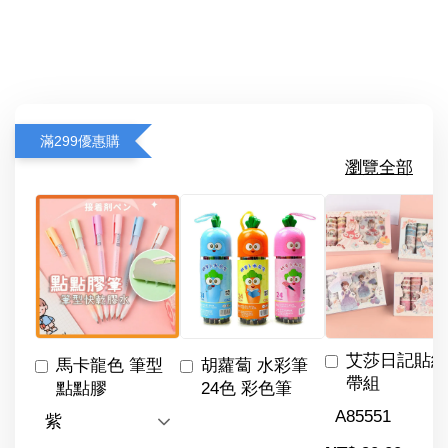
滿299優惠購
瀏覽全部
艾莎日記貼紙
馬卡龍色 筆型
胡蘿蔔 水彩筆
帶組
點點膠
24色 彩色筆