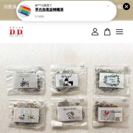
消費滿499免運喔, 記得加LINE:@dede168 領取專屬折扣券喔!
點我
您的購物車目前還是空的。
繼續購物