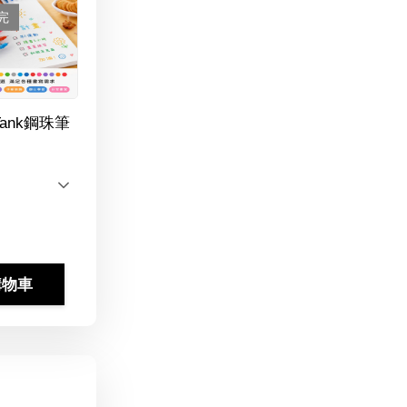
完
Tank鋼珠筆
購物車