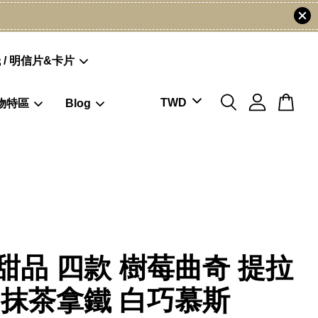
 / 明信片&卡片
物特區
Blog
甜品 四款 樹莓曲奇 提拉
 抹茶拿鐵 白巧慕斯