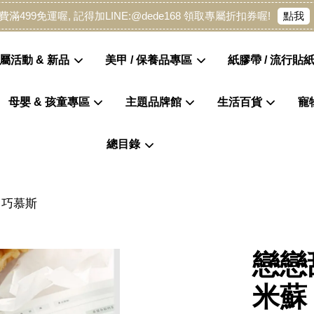
點我
費滿499免運喔, 記得加LINE:@dede168 領取專屬折扣券喔!
屬活動 & 新品
美甲 / 保養品專區
紙膠帶 / 流行貼紙
母嬰 & 孩童專區
主題品牌館
生活百貨
寵
您的購物車目前還是空的。
總目錄
繼續購物
白巧慕斯
戀戀
米蘇