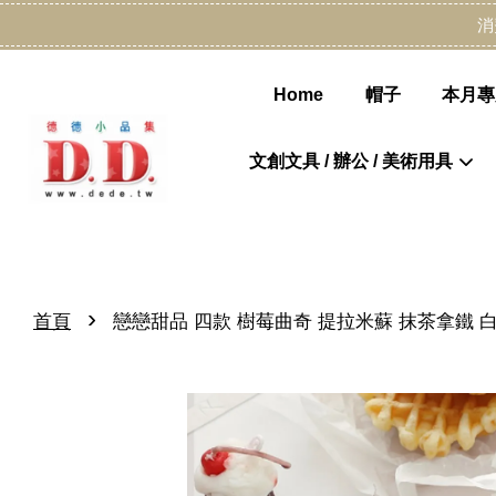
消
Home
帽子
本月專
文創文具 / 辦公 / 美術用具
›
首頁
戀戀甜品 四款 樹莓曲奇 提拉米蘇 抹茶拿鐵 