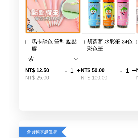
馬卡龍色 筆型 點點
胡蘿蔔 水彩筆 24色
膠
彩色筆
-
+
-
+
NT$ 12.50
NT$ 50.00
NT$ 25.00
NT$ 100.00
會員獨享超值購