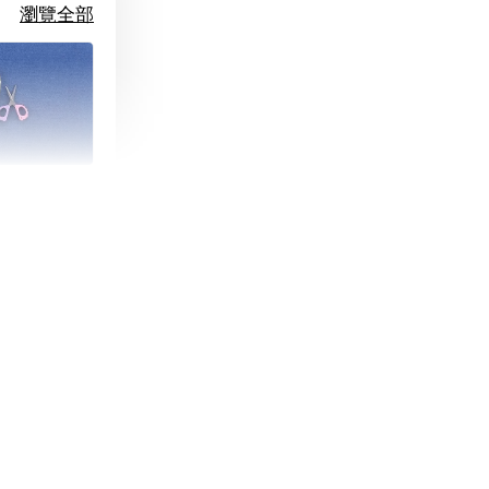
瀏覽全部
朵造型剪刀
-
+
購物車