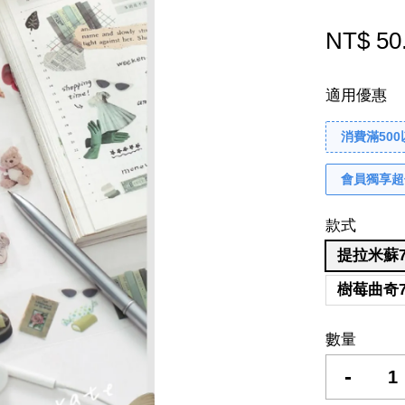
NT$ 50
適用優惠
消費滿50
會員獨享超
款式
提拉米蘇7
樹莓曲奇7
數量
-