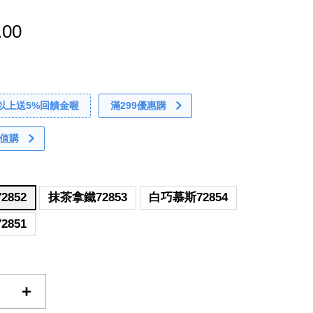
.00
0以上送5%回饋金喔
滿299優惠購
值購
2852
抹茶拿鐵72853
白巧慕斯72854
2851
+