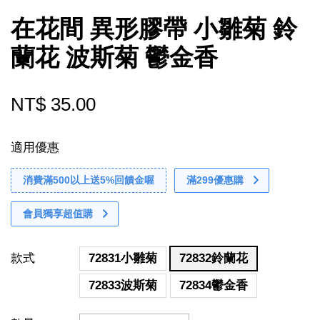
在花間 異形膠帶 小雛菊 鈴
蘭花 波斯菊 鬱金香
NT$ 35.00
適用優惠
消費滿500以上送5%回饋金喔
滿299優惠購
會員獨享超值購
款式
72831小雛菊
72832鈴蘭花
72833波斯菊
72834鬱金香