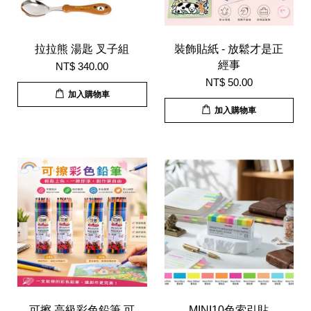
拉拉熊 湯匙 叉子組
裝飾貼紙 - 放鬆才是正
經事
NT$ 340.00
NT$ 50.00
加入購物車
加入購物車
可擦 高級彩色鉛筆 可
MINI10色索引貼