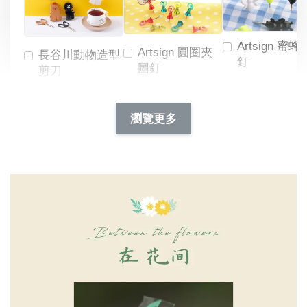
Artsign 蜜蜂
Artsign 圓圈夾
長谷川動物造型
釘
圖釘
剪刀
-
NT$ 19.00
NT$ 88.00
-
+
-
+
瀏覽更多
NT$ 19.00
NT$ 19.00
NT$ 173.00
NT$ 66.00
加入購物車