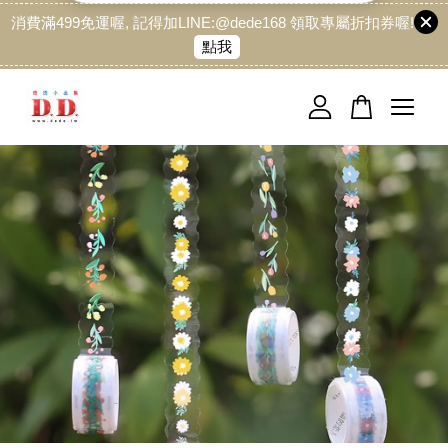
消費滿499免運喔, 記得加LINE:@dede168 領取專屬折扣券喔!
點我
您的購物車目前還是空的。
繼續購物