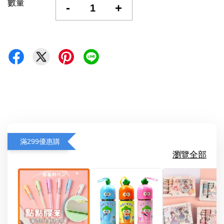
數量
-
+
滿299優惠購
瀏覽全部