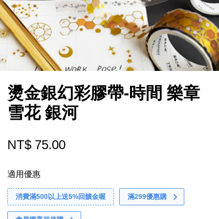
燙金銀幻彩膠帶-時間 樂章
雪花 銀河
NT$ 75.00
適用優惠
消費滿500以上送5%回饋金喔
滿299優惠購