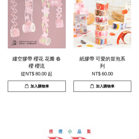
縷空膠帶 櫻花 花瓣 春
紙膠帶 可愛的冒泡系
櫻 櫻流
列
從
NT$ 80.00
起
NT$ 60.00
加入購物車
加入購物車