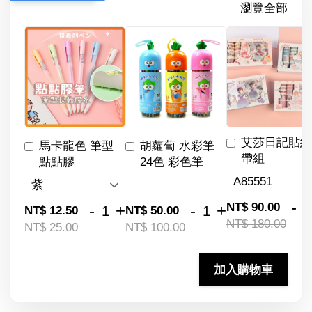
瀏覽全部
艾莎日記貼紙
馬卡龍色 筆型
胡蘿蔔 水彩筆
帶組
點點膠
24色 彩色筆
-
NT$ 90.00
-
+
-
+
NT$ 12.50
NT$ 50.00
NT$ 180.00
NT$ 25.00
NT$ 100.00
加入購物車