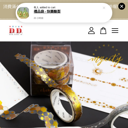
消費滿499免運喔, 記得加LINE:@dede168 領取專屬折扣券喔!
點我
您的購物車目前還是空的。
繼續購物