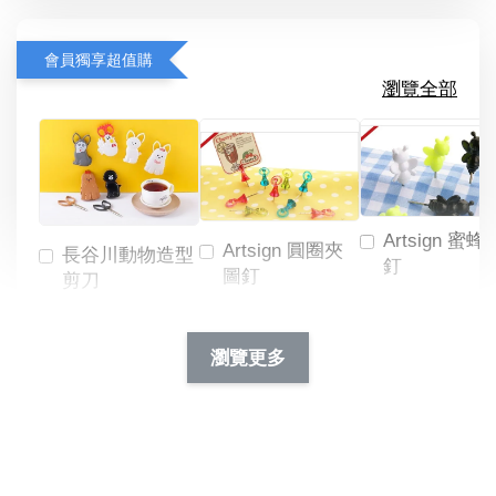
會員獨享超值購
瀏覽全部
Artsign 蜜蜂
Artsign 圓圈夾
長谷川動物造型
釘
圖釘
剪刀
-
NT$ 19.00
NT$ 88.00
-
+
-
+
瀏覽更多
NT$ 19.00
NT$ 19.00
NT$ 173.00
NT$ 66.00
加入購物車