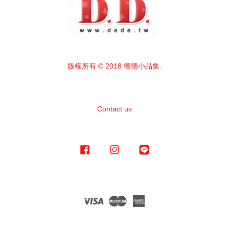
版權所有 © 2018 德德小品集.
Contact us
Facebook
Instagram
Line
Visa
Master
American
Express