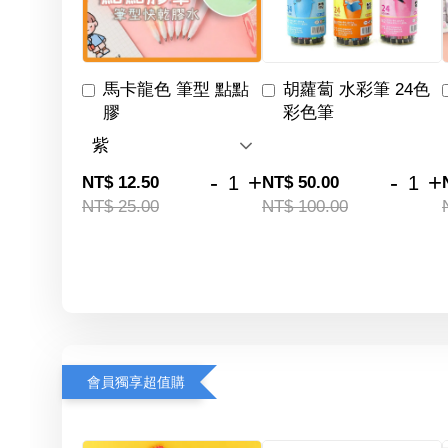
馬卡龍色 筆型 點點
胡蘿蔔 水彩筆 24色
膠
彩色筆
-
+
-
+
NT$ 12.50
NT$ 50.00
NT$ 25.00
NT$ 100.00
會員獨享超值購