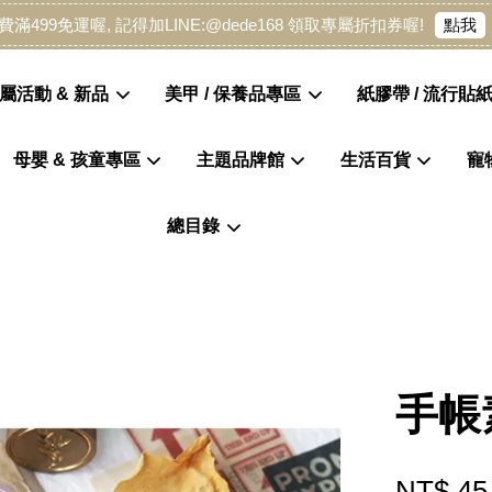
點我
費滿499免運喔, 記得加LINE:@dede168 領取專屬折扣券喔!
屬活動 & 新品
美甲 / 保養品專區
紙膠帶 / 流行貼紙
母嬰 & 孩童專區
主題品牌館
生活百貨
寵
您的購物車目前還是空的。
總目錄
繼續購物
手帳
NT$ 45