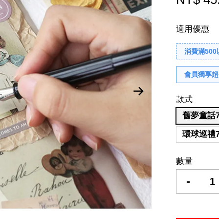
適用優惠
消費滿50
會員獨享超
款式
舊夢童話7
環球巡禮7
數量
-