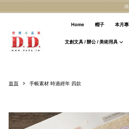
消
Home
帽子
本月專
文創文具 / 辦公 / 美術用具
›
首頁
手帳素材 時過經年 四款