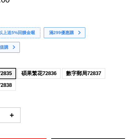
0以上送5%回饋金喔
滿299優惠購
值購
2835
碩果繁花72836
數字郵局72837
2838
+