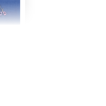
朵造型剪刀
-
+
購物車