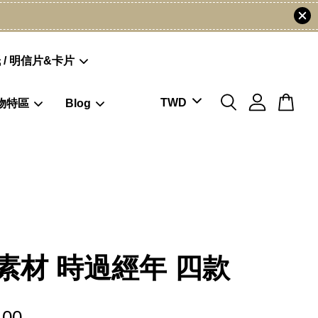
 / 明信片&卡片
物特區
Blog
素材 時過經年 四款
.00