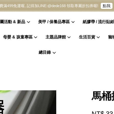
點我
費滿499免運喔, 記得加LINE:@dede168 領取專屬折扣券喔!
屬活動 & 新品
美甲 / 保養品專區
紙膠帶 / 流行貼紙
母嬰 & 孩童專區
主題品牌館
生活百貨
寵
您的購物車目前還是空的。
總目錄
繼續購物
馬桶
NT$ 33