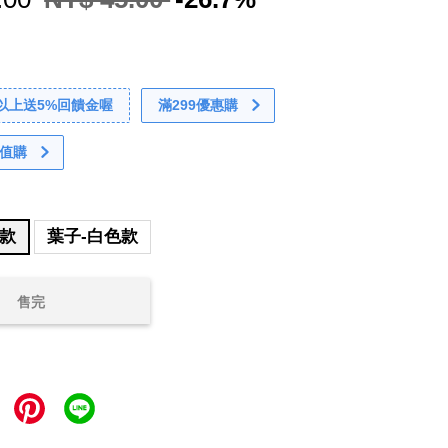
0以上送5%回饋金喔
滿299優惠購
值購
色款
葉子-白色款
售完