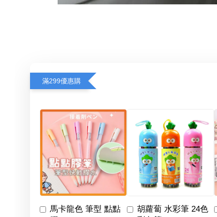
滿299優惠購
馬卡龍色 筆型 點點
胡蘿蔔 水彩筆 24色