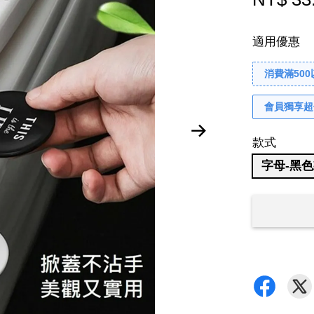
適用優惠
消費滿50
會員獨享超
款式
字母-黑