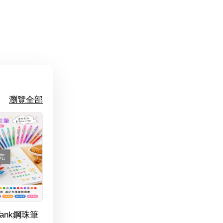
瀏覽全部
完
Tank鋼珠筆