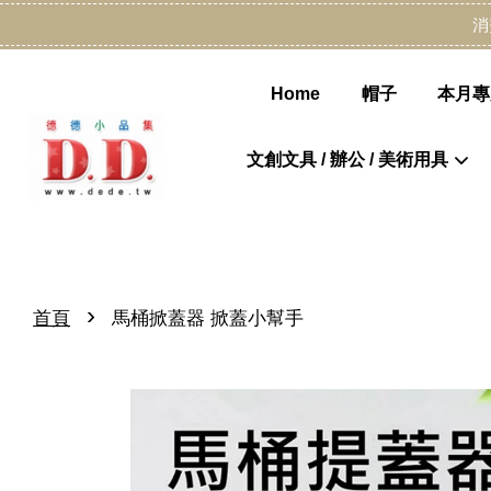
消
Home
帽子
本月專
文創文具 / 辦公 / 美術用具
›
首頁
馬桶掀蓋器 掀蓋小幫手