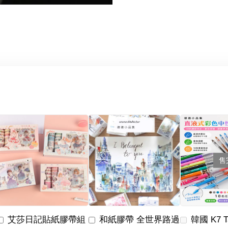
售
艾莎日記貼紙膠帶組
和紙膠帶 全世界路過
韓國 K7 