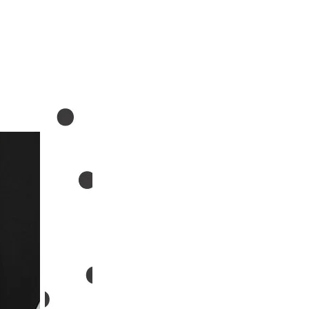
朵造型剪刀
-
+
購物車