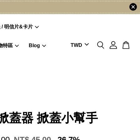
 / 明信片&卡片
物特區
Blog
掀蓋器 掀蓋小幫手
.00
NT$ 45.00
-26.7%