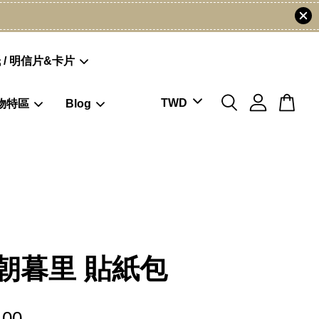
 / 明信片&卡片
物特區
Blog
朝暮里 貼紙包
.00