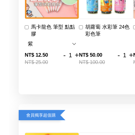
馬卡龍色 筆型 點點
胡蘿蔔 水彩筆 24色
膠
彩色筆
-
+
-
+
NT$ 12.50
NT$ 50.00
NT$ 25.00
NT$ 100.00
會員獨享超值購