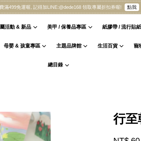
點我
費滿499免運喔, 記得加LINE:@dede168 領取專屬折扣券喔!
屬活動 & 新品
美甲 / 保養品專區
紙膠帶 / 流行貼紙
母嬰 & 孩童專區
主題品牌館
生活百貨
寵
您的購物車目前還是空的。
總目錄
繼續購物
行至
NT$ 60