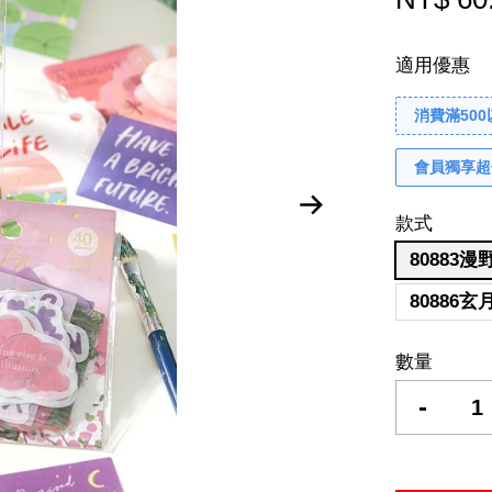
適用優惠
消費滿50
會員獨享超
款式
80883
80886
數量
-