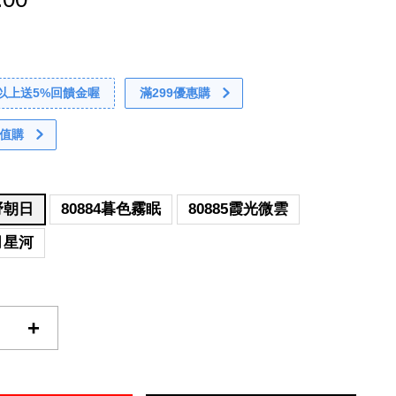
0以上送5%回饋金喔
滿299優惠購
值購
漫野朝日
80884暮色霧眠
80885霞光微雲
玄月星河
+