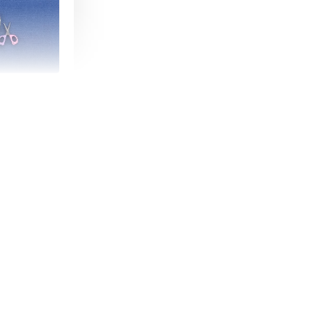
朵造型剪刀
-
+
購物車