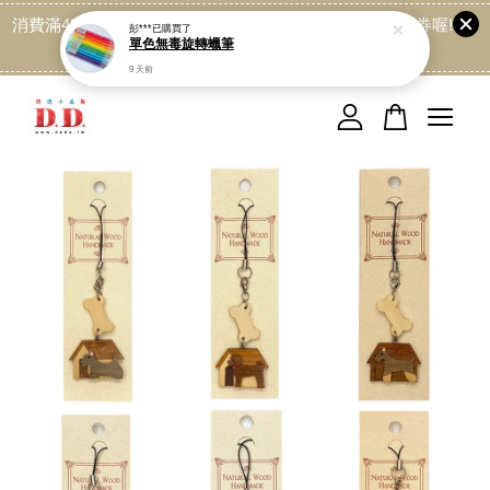
消費滿499免運喔, 記得加LINE:@dede168 領取專屬折扣券喔!
點我
您的購物車目前還是空的。
繼續購物