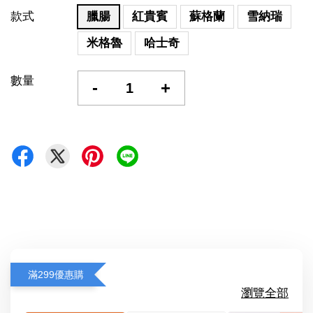
款式
臘腸
紅貴賓
蘇格蘭
雪納瑞
米格魯
哈士奇
數量
-
+
滿299優惠購
瀏覽全部