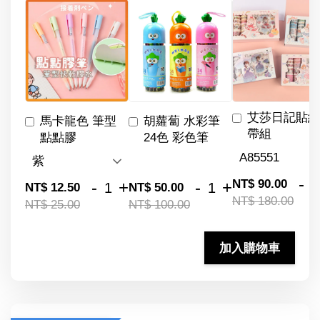
艾莎日記貼紙
馬卡龍色 筆型
胡蘿蔔 水彩筆
帶組
點點膠
24色 彩色筆
-
NT$ 90.00
-
+
-
+
NT$ 12.50
NT$ 50.00
NT$ 180.00
NT$ 25.00
NT$ 100.00
加入購物車