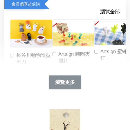
會員獨享超值購
瀏覽全部
Artsign 蜜蜂
Artsign 圓圈夾
長谷川動物造型
釘
圖釘
剪刀
-
NT$ 19.00
NT$ 88.00
-
+
-
+
瀏覽更多
NT$ 19.00
NT$ 19.00
NT$ 173.00
NT$ 66.00
加入購物車