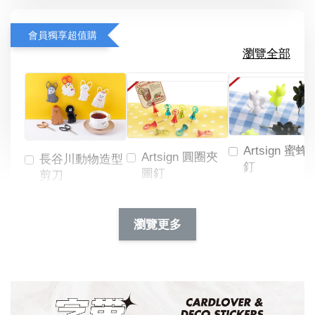
會員獨享超值購
瀏覽全部
Artsign 蜜蜂
Artsign 圓圈夾
長谷川動物造型
釘
圖釘
剪刀
-
NT$ 19.00
NT$ 88.00
-
+
-
+
瀏覽更多
NT$ 19.00
NT$ 19.00
NT$ 173.00
NT$ 66.00
加入購物車