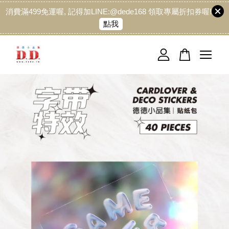
消費滿499免運喔, 記得加LINE:@dede168 領取專屬折扣券喔!
點我
您的購物車目前還是空的。
繼續購物