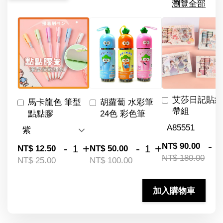
瀏覽全部
艾莎日記貼紙
馬卡龍色 筆型
胡蘿蔔 水彩筆
帶組
點點膠
24色 彩色筆
-
NT$ 90.00
-
+
-
+
NT$ 12.50
NT$ 50.00
NT$ 180.00
NT$ 25.00
NT$ 100.00
加入購物車