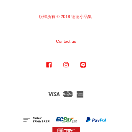
版權所有 © 2018 德德小品集.
Contact us
Facebook
Instagram
Line
Visa
Master
American
Express