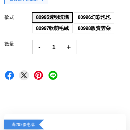
款式
80995透明玻璃
80996幻彩泡泡
80997軟萌毛絨
80998販賣雲朵
數量
-
+
滿299優惠購