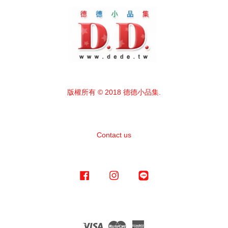
版權所有 © 2018 德德小品集.
Contact us
Facebook
Instagram
Line
Visa
Master
American