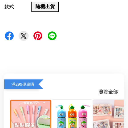
款式
隨機出貨
滿299優惠購
瀏覽全部