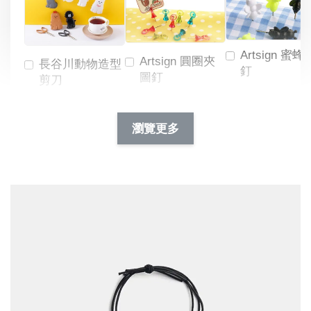
Artsign 蜜蜂
Artsign 圓圈夾
長谷川動物造型
釘
圖釘
剪刀
-
NT$ 19.00
NT$ 88.00
-
+
-
+
瀏覽更多
NT$ 19.00
NT$ 19.00
NT$ 173.00
NT$ 66.00
加入購物車