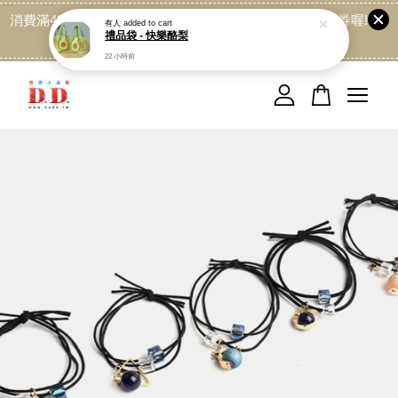
消費滿499免運喔, 記得加LINE:@dede168 領取專屬折扣券喔!
有人
added to cart
禮品袋 - 快樂酪梨
點我
22 小時前
您的購物車目前還是空的。
繼續購物