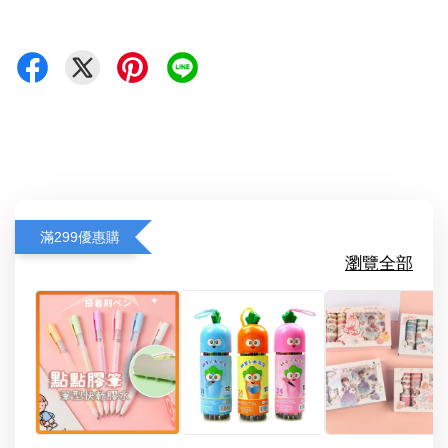
滿299優惠購
瀏覽全部