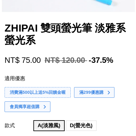
ZHIPAI 雙頭螢光筆 淡雅系
螢光系
NT$ 75.00
NT$ 120.00
-37.5%
適用優惠
消費滿500以上送5%回饋金喔
滿299優惠購
會員獨享超值購
款式
A(淡雅風)
D(螢光色)