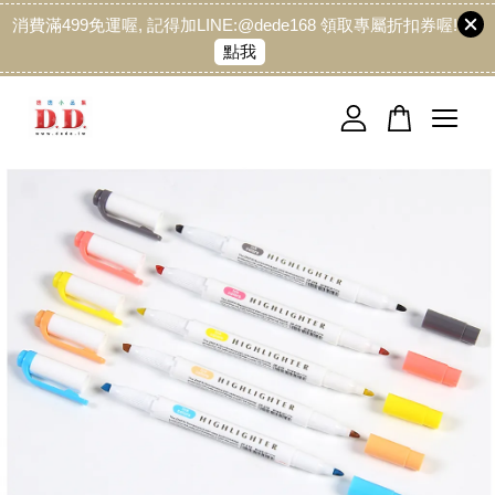
消費滿499免運喔, 記得加LINE:@dede168 領取專屬折扣券喔!
點我
您的購物車目前還是空的。
繼續購物