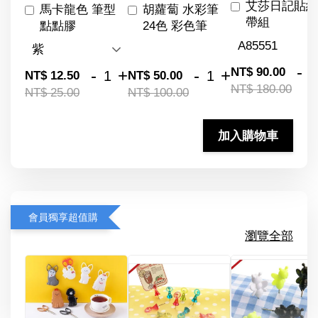
艾莎日記貼紙
馬卡龍色 筆型
胡蘿蔔 水彩筆
帶組
點點膠
24色 彩色筆
-
NT$ 90.00
-
+
-
+
NT$ 12.50
NT$ 50.00
NT$ 180.00
NT$ 25.00
NT$ 100.00
加入購物車
會員獨享超值購
瀏覽全部