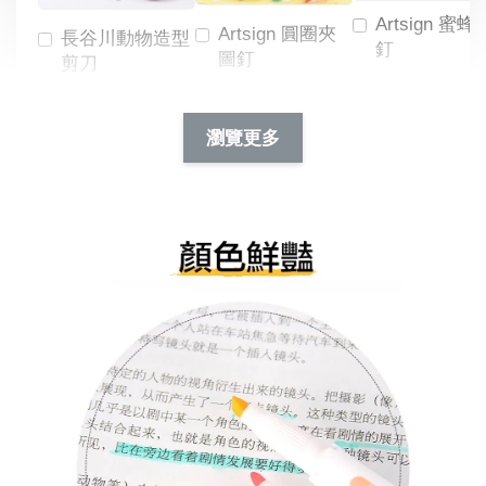
Artsign 蜜蜂
Artsign 圓圈夾
長谷川動物造型
釘
圖釘
剪刀
-
NT$ 19.00
NT$ 88.00
-
+
-
+
瀏覽更多
NT$ 19.00
NT$ 19.00
NT$ 173.00
NT$ 66.00
加入購物車