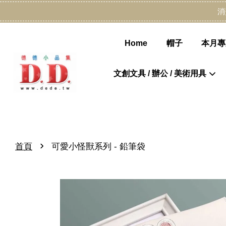
消
Home
帽子
本月專
文創文具 / 辦公 / 美術用具
›
首頁
可愛小怪獸系列 - 鉛筆袋