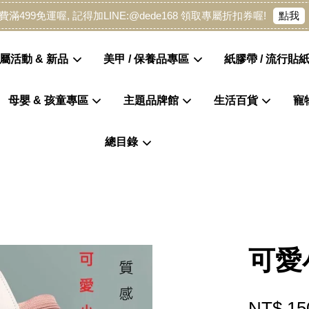
點我
費滿499免運喔, 記得加LINE:@dede168 領取專屬折扣券喔!
屬活動 & 新品
美甲 / 保養品專區
紙膠帶 / 流行貼紙
母嬰 & 孩童專區
主題品牌館
生活百貨
寵
您的購物車目前還是空的。
總目錄
繼續購物
可愛
NT$ 15