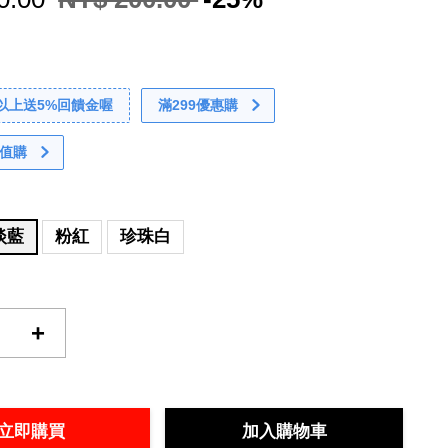
0以上送5%回饋金喔
滿299優惠購
值購
淡藍
粉紅
珍珠白
+
立即購買
加入購物車