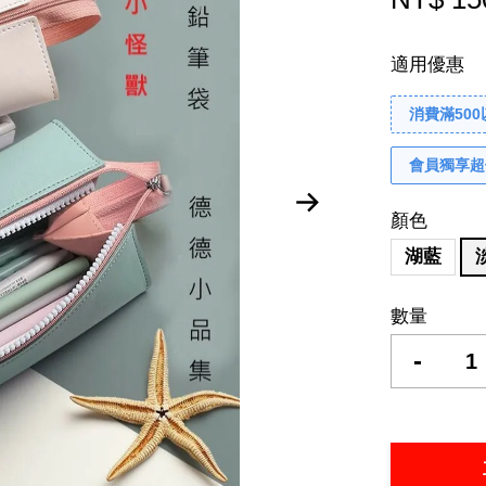
適用優惠
消費滿50
會員獨享超
顏色
湖藍
數量
-