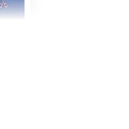
朵造型剪刀
-
+
購物車